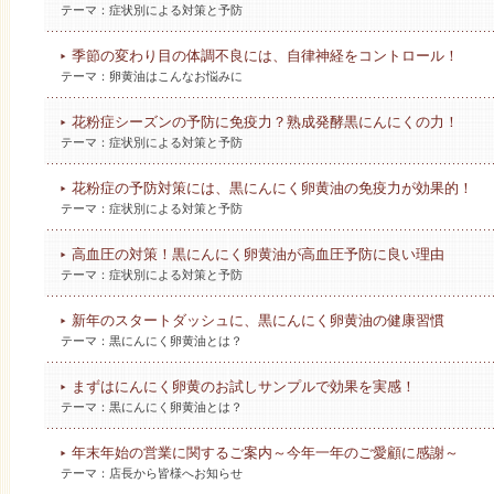
テーマ：
症状別による対策と予防
季節の変わり目の体調不良には、自律神経をコントロール！
テーマ：
卵黄油はこんなお悩みに
花粉症シーズンの予防に免疫力？熟成発酵黒にんにくの力！
テーマ：
症状別による対策と予防
花粉症の予防対策には、黒にんにく卵黄油の免疫力が効果的！
テーマ：
症状別による対策と予防
高血圧の対策！黒にんにく卵黄油が高血圧予防に良い理由
テーマ：
症状別による対策と予防
新年のスタートダッシュに、黒にんにく卵黄油の健康習慣
テーマ：
黒にんにく卵黄油とは？
まずはにんにく卵黄のお試しサンプルで効果を実感！
テーマ：
黒にんにく卵黄油とは？
年末年始の営業に関するご案内～今年一年のご愛顧に感謝～
テーマ：
店長から皆様へお知らせ