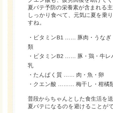
夏バテ予防の栄養素が含まれる主
しっかり食べて、元気に夏を乗
すね。
・ビタミンB1 …… 豚肉・うな
類
・ビタミンB2 …… 豚・鶏・牛
乳
・たんぱく質 …… 肉・魚・卵
・クエン酸 ……… 梅干し・柑橘
普段からちゃんとした食生活を
夏バテになるのを避けることが