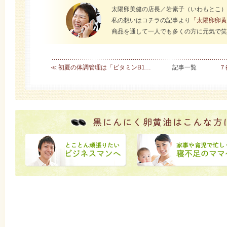
太陽卵美健の店長／岩素子（いわもとこ）
私の想いはコチラの記事より
「太陽卵卵黄
商品を通して一人でも多くの方に元気で笑
≪ 初夏の体調管理は「ビタミンB1…
記事一覧
７