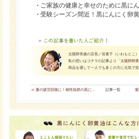
ご家族の健康と幸せのために黒に
受験シーズン間近！黒にんにく卵
太陽卵美健の店長／岩素子（いわもとこ）
私の想いはコチラの記事より
「太陽卵卵黄
商品を通して一人でも多くの方に元気で笑
≪ 夏の疲労回復に！相性抜群の黒に…
記事一覧
紫