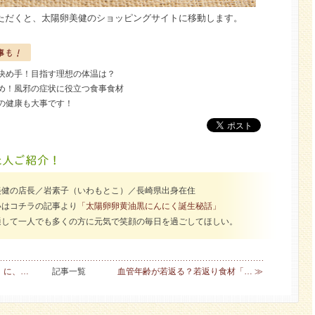
ただくと、太陽卵美健のショッピングサイトに移動します。
決め手！目指す理想の体温は？
め！風邪の症状に役立つ食事食材
の健康も大事です！
美健の店長／岩素子（いわもとこ）／長崎県出身在住
いはコチラの記事より
「太陽卵卵黄油黒にんにく誕生秘話」
通して一人でも多くの方に元気で笑顔の毎日を過ごしてほしい。
」に、…
記事一覧
血管年齢が若返る？若返り食材「… ≫